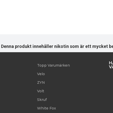
r. Denna produkt innehåller nikotin som är ett mycke
H
Topp Varumärken
V
Velo
ZYN
s
Volt
Skruf
White Fox