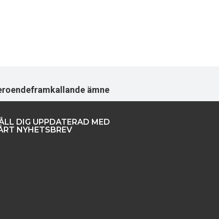
t beroendeframkallande ämne
ÅLL DIG UPPDATERAD MED
ÅRT NYHETSBREV