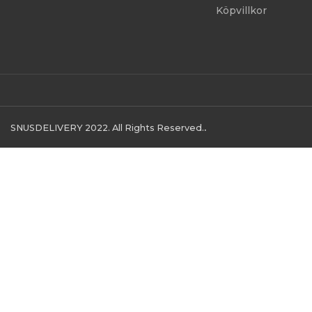
Köpvillkor
SNUSDELIVERY 2022. All Rights Reserved.
.
Ej för personer under 18 år. Denna produkt