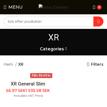
MENU
0
Ej för personer under 18 år. Denna produkt innehåller
nikotin som är ett mycket beroendeframkallande ämne
XR
Categories
Filters
Hem
XR
från 36.49 kr
XR General Slim
SEK
SEK