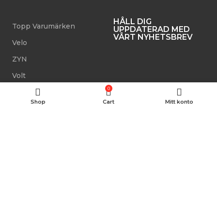
HÅLL DIG
Topp Varumärken
UPPDATERAD MED
VÅRT NYHETSBREV
Velo
ZYN
Volt
0
Skruf
Shop
Cart
Mitt konto
White Fox
Siberia
Pablo
SNUSDELIVERY 2022. All Rights Reserved.
.