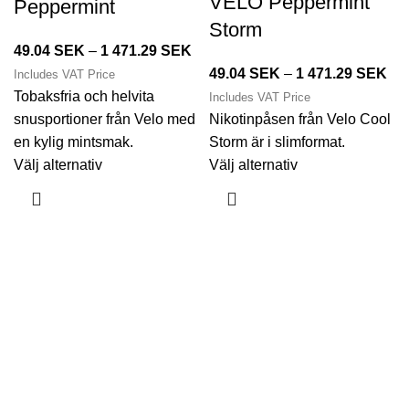
VELO Peppermint
Peppermint
Storm
49.04
SEK
–
1 471.29
SEK
49.04
SEK
–
1 471.29
SEK
Includes VAT Price
Tobaksfria och helvita
Includes VAT Price
snusportioner från Velo med
Nikotinpåsen från Velo Cool
en kylig mintsmak.
Storm är i slimformat.
Välj alternativ
Välj alternativ
Ej för personer under 18 år. Denna produkt
innehåller nikotin som är ett mycket
beroendeframkallande ämne