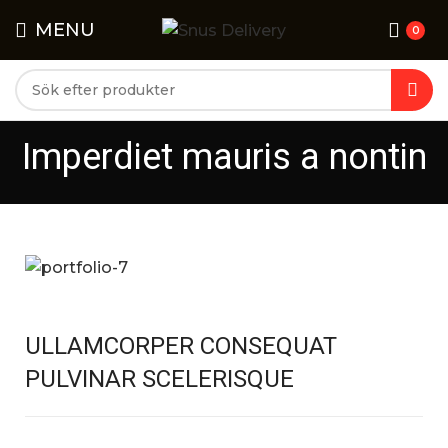
MENU
0
Ej för personer under 18 år. Denna produkt innehåller
nikotin som är ett mycket beroendeframkallande ämne
Imperdiet mauris a nontin
ULLAMCORPER CONSEQUAT
PULVINAR SCELERISQUE